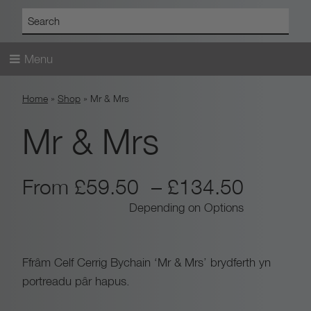
Menu
Skip
Home
»
Shop
»
Mr & Mrs
to
content
Mr & Mrs
P
From
£
59.50
–
£
134.50
Depending on Options
r
i
Ffrâm Celf Cerrig Bychain ‘Mr & Mrs’ brydferth yn
portreadu pâr hapus.
c