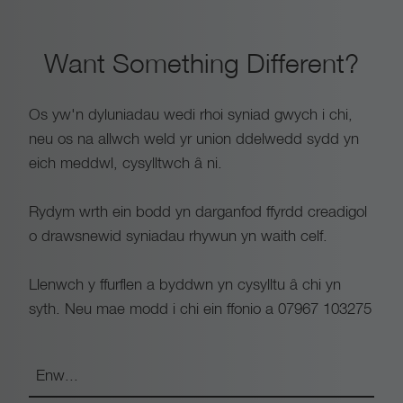
Want Something Different?
Os yw'n dyluniadau wedi rhoi syniad gwych i chi,
neu os na allwch weld yr union ddelwedd sydd yn
eich meddwl, cysylltwch â ni.
Rydym wrth ein bodd yn darganfod ffyrdd creadigol
o drawsnewid syniadau rhywun yn waith celf.
Llenwch y ffurflen a byddwn yn cysylltu â chi yn
syth. Neu mae modd i chi ein ffonio a 07967 103275