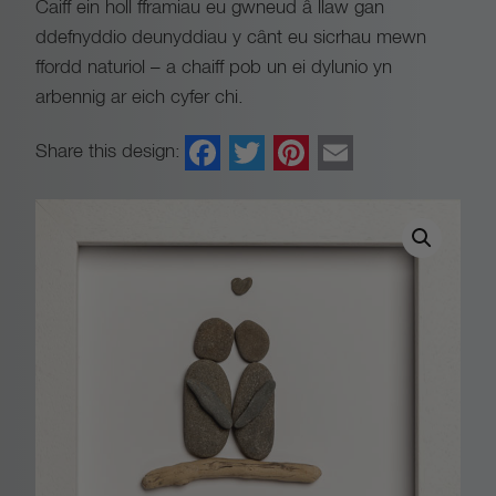
Caiff ein holl fframiau eu gwneud â llaw gan
e
ddefnyddio deunyddiau y cânt eu sicrhau mewn
r
ffordd naturiol – a chaiff pob un ei dylunio yn
arbennig ar eich cyfer chi.
a
Facebook
Twitter
Pinterest
Email
Share this design:
n
g
e
:
£
5
9