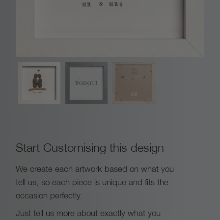
.
5
0
t
h
r
Start Customising this design
o
We create each artwork based on what you
tell us, so each piece is unique and fits the
u
occasion perfectly.
g
Just tell us more about exactly what you